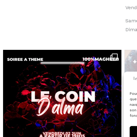
Vend
Sam
Dim
Pou
que
navi
son
fonc