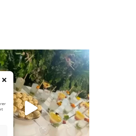
s
irer
et