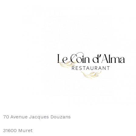
Aller
au
contenu
70 Avenue Jacques Douzans
31600 Muret